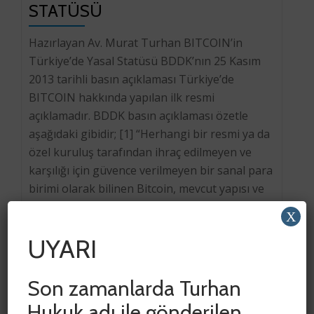
STATÜSÜ
Hazırlayan Av. Murat Turhan BITCOIN’in
Türkiye’de Yasal Statüsü BDDK’nın 25 Kasım
2013 tarihli basın açıklaması Türkiye’de
BITCOIN hakkında yapılan ilk resmi
açıklamadır. BDDK basın açıklaması özetle
aşağıdaki gibidir; [1] “Herhangi bir resmi ya da
özel kuruluş tarafından ihraç edilmeyen ve
karşılığı için güvence verilmeyen bir sanal para
birimi olarak bilinen Bitcoin, mevcut yapısı ve
işleyişi […]
X
UYARI
Son zamanlarda Turhan
Hukuk adı ile gönderilen