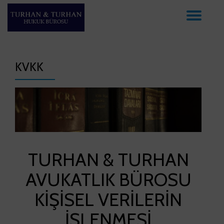
TO
Skip
to
NAV
content
KVKK
TURHAN & TURHAN
AVUKATLIK BÜROSU
KİŞİSEL VERİLERİN
İŞLENMESİ