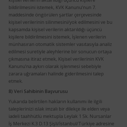
kişisel verilerin aktarıldığı üçüncü kişilere
bildirilmesini istemek, KVK Kanunu’nun 7.
maddesinde öngörülen şartlar çerçevesinde
kişisel verilerinin silinmesini/yok edilmesini ve bu
kapsamda kişisel verilerin aktarıldığı üçüncü
kişilere bildirilmesini istemek, İşlenen verilerin
münhasıran otomatik sistemler vasıtasıyla analiz
edilmesi suretiyle aleyhlerine bir sonucun ortaya
çıkmasına itiraz etmek, Kişisel verilerinin KVK
Kanunu’na aykırı olarak işlenmesi sebebiyle
zarara uğramaları halinde giderilmesini talep
etmek.
8) Veri Sahibinin Başvurusu
Yukarıda belirtilen hakların kullanımı ile ilgili
taleplerinizi ıslak imzalı bir dilekçe ile elden veya
iadeli taahhütlü mektupla Leylak 1 Sk. Nursanlar
İş Merkezi K.3 D.13 Şişli/İstanbul/Türkiye adresine