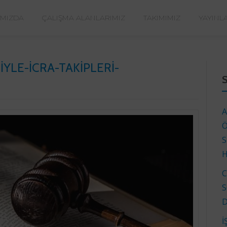
IMIZDA
ÇALIŞMA ALANLARIMIZ
TAKIMIMIZ
YAYINL
LE-ICRA-TAKIPLERI-
A
Ö
S
H
C
S
D
İ