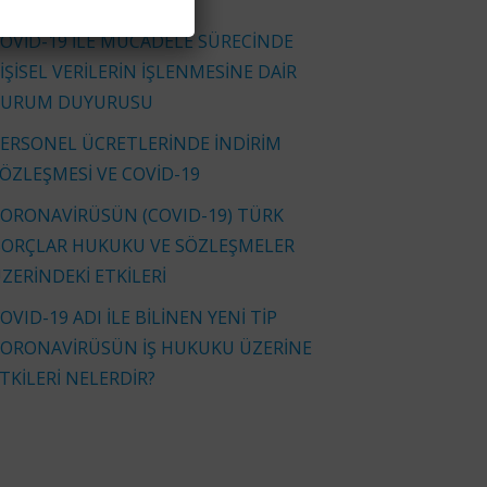
İNKLERİYLE)
OVİD-19 İLE MÜCADELE SÜRECİNDE
İŞİSEL VERİLERİN İŞLENMESİNE DAİR
KURUM DUYURUSU
ERSONEL ÜCRETLERİNDE İNDİRİM
ÖZLEŞMESİ VE COVİD-19
ORONAVİRÜSÜN (COVID-19) TÜRK
ORÇLAR HUKUKU VE SÖZLEŞMELER
ZERİNDEKİ ETKİLERİ
OVID-19 ADI İLE BİLİNEN YENİ TİP
ORONAVİRÜSÜN İŞ HUKUKU ÜZERİNE
TKİLERİ NELERDİR?