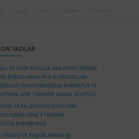
AR
BLOG
KVKK
İLETIŞIM
TÜRKÇE
SON YAZILAR
DLİ VE İDARİ YARGIDA HAK KAYIPLARININ
NLENMESİ AMACIYLA DURDURULAN
ÜRELER CUMHURBAŞKANI KARARIYLA 15
AZİRAN 2020 TARİHİNE KADAR UZATILDI
OVID-19 SALGINININ İŞYERİ KİRA
ÖZLEŞMELERİNE ETKİSİNİN
EĞERLENDİRİLMESİ
Ş ÜRÜNÜ VE BAŞKALARININ İŞ