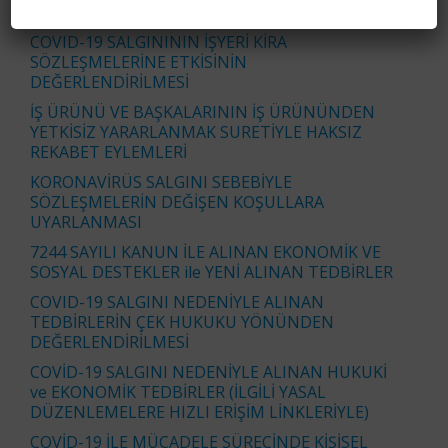
TARİHİNE KADAR UZATILDI
COVID-19 SALGINININ İŞYERİ KİRA
SÖZLEŞMELERİNE ETKİSİNİN
DEĞERLENDİRİLMESİ
İŞ ÜRÜNÜ VE BAŞKALARININ İŞ ÜRÜNÜNDEN
YETKİSİZ YARARLANMAK SURETİYLE HAKSIZ
REKABET EYLEMLERİ
KORONAVİRÜS SALGINI SEBEBİYLE
SÖZLEŞMELERİN DEĞİŞEN KOŞULLARA
UYARLANMASI
7244 SAYILI KANUN İLE ALINAN EKONOMİK VE
SOSYAL DESTEKLER ile YENİ ALINAN TEDBİRLER
COVID-19 SALGINI NEDENİYLE ALINAN
TEDBİRLERİN ÇEK HUKUKU YÖNÜNDEN
DEĞERLENDİRİLMESİ
COVİD-19 SALGINI NEDENİYLE ALINAN HUKUKİ
ve EKONOMİK TEDBİRLER (İLGİLİ YASAL
DÜZENLEMELERE HIZLI ERİŞİM LİNKLERİYLE)
COVİD-19 İLE MÜCADELE SÜRECİNDE KİŞİSEL