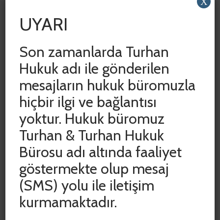
dünyayı ve ülkemizi etkisi altına alan ve başta
X
ticari faaliyetler olmak üzere birçok sektörün
UYARI
sekteye ve gelir kaybına uğramasına neden
olan Covid-19 salgınının ekonomik etkilerini
Son zamanlarda Turhan
azaltabilmek adına Türkiye Cumhuriyeti
Hükümeti […]
Hukuk adı ile gönderilen
mesajların hukuk büromuzla
hiçbir ilgi ve bağlantısı
yoktur. Hukuk büromuz
Turhan & Turhan Hukuk
Bürosu adı altında faaliyet
göstermekte olup mesaj
SON YAZILAR
(SMS) yolu ile iletişim
ADLİ VE İDARİ YARGIDA HAK KAYIPLARININ
kurmamaktadır.
ÖNLENMESİ AMACIYLA DURDURULAN SÜRELER
CUMHURBAŞKANI KARARIYLA 15 HAZİRAN 2020