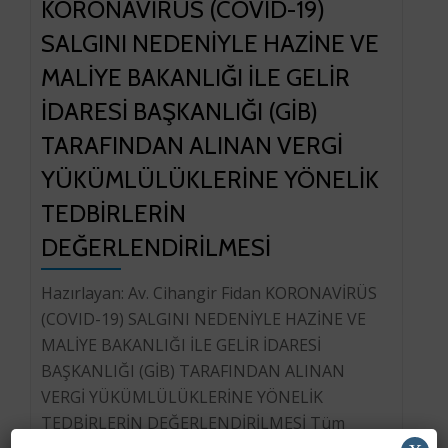
KORONAVİRÜS (COVID-19)
SALGINI NEDENİYLE HAZİNE VE
MALİYE BAKANLIĞI İLE GELİR
İDARESİ BAŞKANLIĞI (GİB)
TARAFINDAN ALINAN VERGİ
YÜKÜMLÜLÜKLERİNE YÖNELİK
TEDBİRLERİN
DEĞERLENDİRİLMESİ
Hazırlayan: Av. Cihangir Fidan KORONAVİRÜS
(COVID-19) SALGINI NEDENİYLE HAZİNE VE
MALİYE BAKANLIĞI İLE GELİR İDARESİ
BAŞKANLIĞI (GİB) TARAFINDAN ALINAN
VERGİ YÜKÜMLÜLÜKLERİNE YÖNELİK
TEDBİRLERİN DEĞERLENDİRİLMESİ Tüm