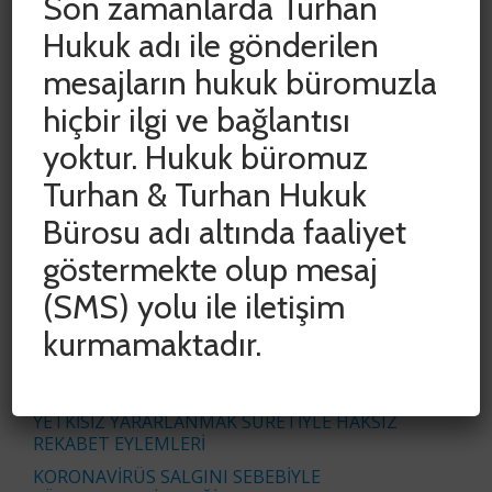
Son zamanlarda Turhan
Hukuk adı ile gönderilen
mesajların hukuk büromuzla
hiçbir ilgi ve bağlantısı
yoktur. Hukuk büromuz
SON YAZILAR
Turhan & Turhan Hukuk
Bürosu adı altında faaliyet
ADLİ VE İDARİ YARGIDA HAK KAYIPLARININ
ÖNLENMESİ AMACIYLA DURDURULAN SÜRELER
göstermekte olup mesaj
CUMHURBAŞKANI KARARIYLA 15 HAZİRAN 2020
TARİHİNE KADAR UZATILDI
(SMS) yolu ile iletişim
COVID-19 SALGINININ İŞYERİ KİRA
kurmamaktadır.
SÖZLEŞMELERİNE ETKİSİNİN
DEĞERLENDİRİLMESİ
İŞ ÜRÜNÜ VE BAŞKALARININ İŞ ÜRÜNÜNDEN
YETKİSİZ YARARLANMAK SURETİYLE HAKSIZ
REKABET EYLEMLERİ
KORONAVİRÜS SALGINI SEBEBİYLE