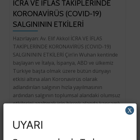
İCRA VE İFLAS TAKİPLERİNDE
KORONAVİRÜS (COVID-19)
SALGINININ ETKİLERİ
Hazırlayan: Av. Elif Akkol İCRA VE İFLAS
TAKİPLERİNDE KORONAVİRÜS (COVID-19)
SALGINININ ETKİLERİ Çin’in Wuhan kentinde
başlayan ve İtalya, İspanya, ABD ve ülkemiz
Türkiye başta olmak üzere bütün dünyayı
etkisi altına alan Koronavirüs olarak
adlandırılan salgının hızla yayılmasının
ardından salgının toplumsal alandaki olumsuz
etkilerini azaltmak için birçok alanda kapsamlı
X
düzenlemeler yapılmakla birlikte hukuki
tedbirler de alınmaya […]
UYARI