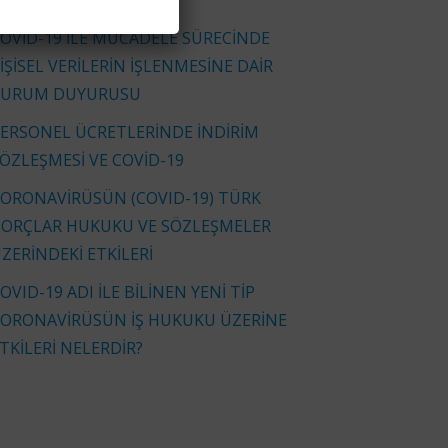
İNKLERİYLE)
OVİD-19 İLE MÜCADELE SÜRECİNDE
İŞİSEL VERİLERİN İŞLENMESİNE DAİR
KURUM DUYURUSU
ERSONEL ÜCRETLERİNDE İNDİRİM
ÖZLEŞMESİ VE COVİD-19
ORONAVİRÜSÜN (COVID-19) TÜRK
ORÇLAR HUKUKU VE SÖZLEŞMELER
ZERİNDEKİ ETKİLERİ
OVID-19 ADI İLE BİLİNEN YENİ TİP
ORONAVİRÜSÜN İŞ HUKUKU ÜZERİNE
TKİLERİ NELERDİR?