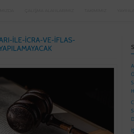
IMIZDA
ÇALIŞMA ALANLARIMIZ
TAKIMIMIZ
YAYINL
I-ILE-ICRA-VE-IFLAS-
-YAPILAMAYACAK
A
Ö
S
H
C
S
D
İ