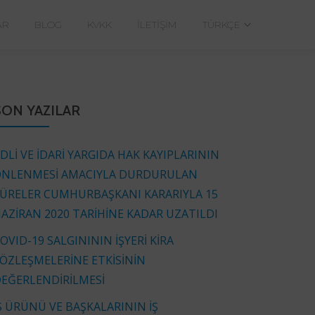
AR
BLOG
KVKK
İLETIŞIM
TÜRKÇE
SON YAZILAR
DLİ VE İDARİ YARGIDA HAK KAYIPLARININ
NLENMESİ AMACIYLA DURDURULAN
ÜRELER CUMHURBAŞKANI KARARIYLA 15
AZİRAN 2020 TARİHİNE KADAR UZATILDI
OVID-19 SALGINININ İŞYERİ KİRA
ÖZLEŞMELERİNE ETKİSİNİN
EĞERLENDİRİLMESİ
Ş ÜRÜNÜ VE BAŞKALARININ İŞ