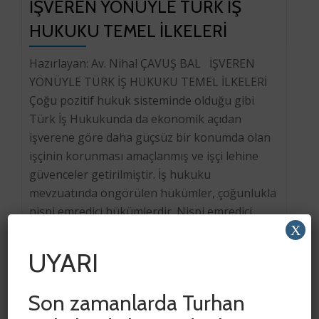
İŞVEREN YÖNÜYLE TÜRK İŞ
HUKUKU TEMEL İLKELERİ
Hazırlayan: Av. Nihal ÇAVUŞ BAL İŞVEREN
YÖNÜYLE TÜRK İŞ HUKUKU TEMEL İLKELERİ
Çoğu pozitif hukuk sisteminde olduğu gibi
Türk İş Hukukunda da ekonomik açıdan
işverene göre daha güçsüz bir konumda olan
işçinin korunması amaçlanmış ve işçi lehine
güvenceler getirilmiştir. İş hukuku
mevzuatında öngörülen hükümler, çoğunlukla
nispi emredici hükümlerdir. Nispi emredici
X
hükümleri, işçi lehine […]
UYARI
Son zamanlarda Turhan