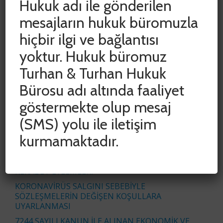
Hukuk adı ile gönderilen
mesajların hukuk büromuzla
hiçbir ilgi ve bağlantısı
SON YAZILAR
yoktur. Hukuk büromuz
Turhan & Turhan Hukuk
ADLİ VE İDARİ YARGIDA HAK KAYIPLARININ
ÖNLENMESİ AMACIYLA DURDURULAN SÜRELER
Bürosu adı altında faaliyet
CUMHURBAŞKANI KARARIYLA 15 HAZİRAN 2020
TARİHİNE KADAR UZATILDI
göstermekte olup mesaj
COVID-19 SALGINININ İŞYERİ KİRA
(SMS) yolu ile iletişim
SÖZLEŞMELERİNE ETKİSİNİN
DEĞERLENDİRİLMESİ
kurmamaktadır.
İŞ ÜRÜNÜ VE BAŞKALARININ İŞ ÜRÜNÜNDEN
YETKİSİZ YARARLANMAK SURETİYLE HAKSIZ
REKABET EYLEMLERİ
KORONAVİRÜS SALGINI SEBEBİYLE
SÖZLEŞMELERİN DEĞİŞEN KOŞULLARA
UYARLANMASI
7244 SAYILI KANUN İLE ALINAN EKONOMİK VE