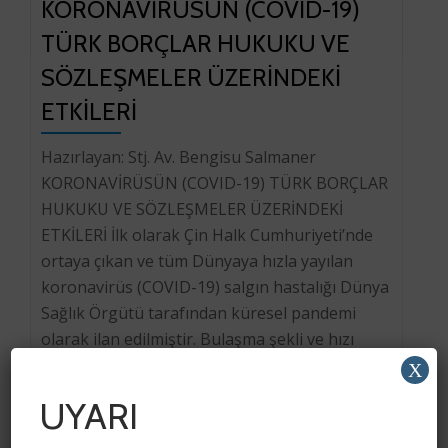
KORONAVİRÜSÜN (COVID-19)
TÜRK BORÇLAR HUKUKU VE
SÖZLEŞMELER ÜZERİNDEKİ
ETKİLERİ
Hazırlayan: Stj. Av. Bengisu Salmaner
KORONAVİRÜSÜN (COVID-19) TÜRK BORÇLAR
HUKUKU VE SÖZLEŞMELER ÜZERİNDEKİ
ETKİLERİ İlk olarak Çin Halk Cumhuriyeti’nde
ortaya çıkan ve tüm Dünyaya hızla yayılan
koronavirüs (COVID-19) salgın hastalığı Dünya
Sağlık Örgütü tarafından küresel pandemi
olarak ilan edilmiştir. Bulaşma şekli ve hızı
sebebiyle COVID-19, toplumu alıştığı hayat
X
düzenini değiştirmeye itmiş; salgının
UYARI
yayılmasının engellenmesi amacıyla […]