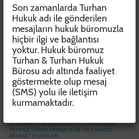
Son zamanlarda Turhan
Hukuk adı ile gönderilen
mesajların hukuk büromuzla
hiçbir ilgi ve bağlantısı
yoktur. Hukuk büromuz
SON YAZILAR
Turhan & Turhan Hukuk
Bürosu adı altında faaliyet
ADLİ VE İDARİ YARGIDA HAK KAYIPLARININ
göstermekte olup mesaj
ÖNLENMESİ AMACIYLA DURDURULAN SÜRELER
CUMHURBAŞKANI KARARIYLA 15 HAZİRAN 2020
(SMS) yolu ile iletişim
TARİHİNE KADAR UZATILDI
kurmamaktadır.
COVID-19 SALGINININ İŞYERİ KİRA
SÖZLEŞMELERİNE ETKİSİNİN
DEĞERLENDİRİLMESİ
İŞ ÜRÜNÜ VE BAŞKALARININ İŞ ÜRÜNÜNDEN
YETKİSİZ YARARLANMAK SURETİYLE HAKSIZ
REKABET EYLEMLERİ