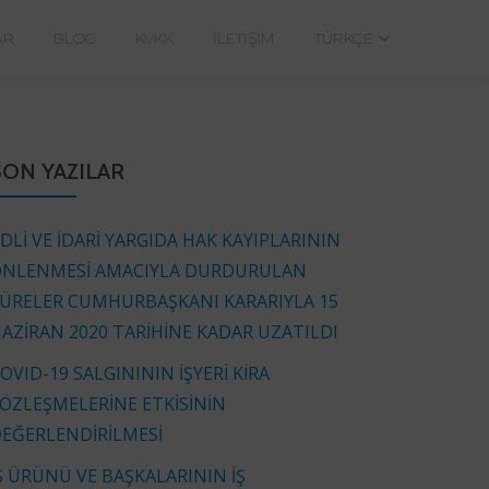
AR
BLOG
KVKK
İLETIŞIM
TÜRKÇE
SON YAZILAR
DLİ VE İDARİ YARGIDA HAK KAYIPLARININ
NLENMESİ AMACIYLA DURDURULAN
ÜRELER CUMHURBAŞKANI KARARIYLA 15
AZİRAN 2020 TARİHİNE KADAR UZATILDI
OVID-19 SALGINININ İŞYERİ KİRA
ÖZLEŞMELERİNE ETKİSİNİN
EĞERLENDİRİLMESİ
Ş ÜRÜNÜ VE BAŞKALARININ İŞ