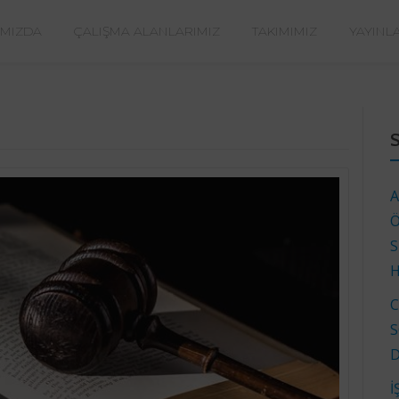
IMIZDA
ÇALIŞMA ALANLARIMIZ
TAKIMIMIZ
YAYINL
A
Ö
S
H
C
S
D
İ