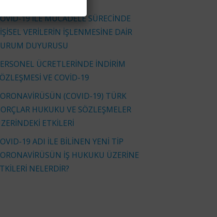
İNKLERİYLE)
OVİD-19 İLE MÜCADELE SÜRECİNDE
İŞİSEL VERİLERİN İŞLENMESİNE DAİR
KURUM DUYURUSU
ERSONEL ÜCRETLERİNDE İNDİRİM
ÖZLEŞMESİ VE COVİD-19
ORONAVİRÜSÜN (COVID-19) TÜRK
ORÇLAR HUKUKU VE SÖZLEŞMELER
ZERİNDEKİ ETKİLERİ
OVID-19 ADI İLE BİLİNEN YENİ TİP
ORONAVİRÜSÜN İŞ HUKUKU ÜZERİNE
TKİLERİ NELERDİR?