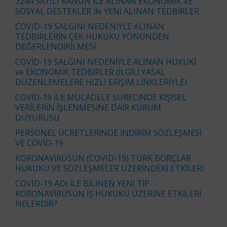
7244 SAYILI KANUN İLE ALINAN EKONOMİK VE
SOSYAL DESTEKLER ile YENİ ALINAN TEDBİRLER
COVID-19 SALGINI NEDENİYLE ALINAN
TEDBİRLERİN ÇEK HUKUKU YÖNÜNDEN
DEĞERLENDİRİLMESİ
COVİD-19 SALGINI NEDENİYLE ALINAN HUKUKİ
ve EKONOMİK TEDBİRLER (İLGİLİ YASAL
DÜZENLEMELERE HIZLI ERİŞİM LİNKLERİYLE)
COVİD-19 İLE MÜCADELE SÜRECİNDE KİŞİSEL
VERİLERİN İŞLENMESİNE DAİR KURUM
DUYURUSU
PERSONEL ÜCRETLERİNDE İNDİRİM SÖZLEŞMESİ
VE COVİD-19
KORONAVİRÜSÜN (COVID-19) TÜRK BORÇLAR
HUKUKU VE SÖZLEŞMELER ÜZERİNDEKİ ETKİLERİ
COVID-19 ADI İLE BİLİNEN YENİ TİP
KORONAVİRÜSÜN İŞ HUKUKU ÜZERİNE ETKİLERİ
NELERDİR?