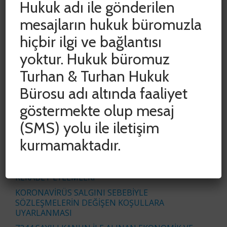
Hukuk adı ile gönderilen
mesajların hukuk büromuzla
hiçbir ilgi ve bağlantısı
SON YAZILAR
yoktur. Hukuk büromuz
Turhan & Turhan Hukuk
ADLİ VE İDARİ YARGIDA HAK KAYIPLARININ
ÖNLENMESİ AMACIYLA DURDURULAN SÜRELER
Bürosu adı altında faaliyet
CUMHURBAŞKANI KARARIYLA 15 HAZİRAN 2020
TARİHİNE KADAR UZATILDI
göstermekte olup mesaj
COVID-19 SALGINININ İŞYERİ KİRA
(SMS) yolu ile iletişim
SÖZLEŞMELERİNE ETKİSİNİN
kurmamaktadır.
DEĞERLENDİRİLMESİ
İŞ ÜRÜNÜ VE BAŞKALARININ İŞ ÜRÜNÜNDEN
YETKİSİZ YARARLANMAK SURETİYLE HAKSIZ
REKABET EYLEMLERİ
KORONAVİRÜS SALGINI SEBEBİYLE
SÖZLEŞMELERİN DEĞİŞEN KOŞULLARA
UYARLANMASI