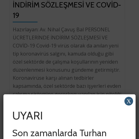
İNDİRİM SÖZLEŞMESİ VE COVİD-
19
Hazırlayan: Av. Nihal Çavuş Bal PERSONEL
ÜCRETLERİNDE İNDİRİM SÖZLEŞMESİ VE
COVİD-19 Covid-19 virüs olarak da anılan yeni
tip koronavirüs salgını, kamuda olduğu gibi
özel sektörde de çalışma koşullarının yeniden
düzenlenmesi konusunu gündeme getirmiştir.
Koronavirüse karşı alınan tedbirler
kapsamında, özel sektörde bazı işyerleri evden
çalışma sistemine geçerken; yapılan işin niteliği
X
gereği ya da teknik yetersizlikler sebebiyle […]
UYARI
Son zamanlarda Turhan