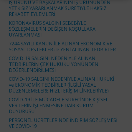
İŞ ÜRÜNÜ VE BAŞKALARININ İŞ ÜRÜNÜNDEN
YETKİSİZ YARARLANMAK SURETİYLE HAKSIZ
REKABET EYLEMLERİ
KORONAVİRÜS SALGINI SEBEBİYLE
SÖZLEŞMELERİN DEĞİŞEN KOŞULLARA
UYARLANMASI
7244 SAYILI KANUN İLE ALINAN EKONOMİK VE
SOSYAL DESTEKLER ile YENİ ALINAN TEDBİRLER
COVID-19 SALGINI NEDENİYLE ALINAN
TEDBİRLERİN ÇEK HUKUKU YÖNÜNDEN
DEĞERLENDİRİLMESİ
COVİD-19 SALGINI NEDENİYLE ALINAN HUKUKİ
ve EKONOMİK TEDBİRLER (İLGİLİ YASAL
DÜZENLEMELERE HIZLI ERİŞİM LİNKLERİYLE)
COVİD-19 İLE MÜCADELE SÜRECİNDE KİŞİSEL
VERİLERİN İŞLENMESİNE DAİR KURUM
DUYURUSU
PERSONEL ÜCRETLERİNDE İNDİRİM SÖZLEŞMESİ
VE COVİD-19