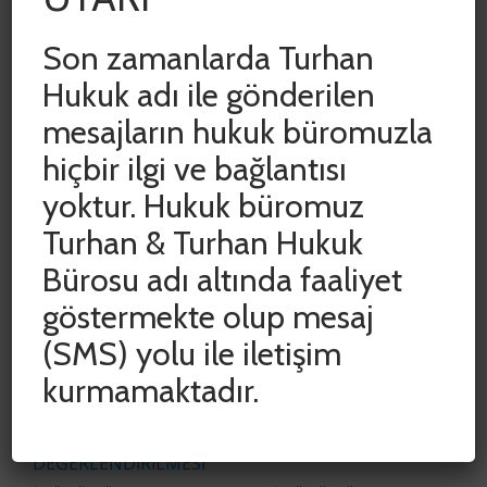
Hayata Etkilerinin Azaltılması Hakkında Kanun
ile Bazı Kanunlarda Değişiklik Yapılmasına […]
Son zamanlarda Turhan
Hukuk adı ile gönderilen
mesajların hukuk büromuzla
hiçbir ilgi ve bağlantısı
yoktur. Hukuk büromuz
Turhan & Turhan Hukuk
SON YAZILAR
Bürosu adı altında faaliyet
göstermekte olup mesaj
ADLİ VE İDARİ YARGIDA HAK KAYIPLARININ
ÖNLENMESİ AMACIYLA DURDURULAN SÜRELER
(SMS) yolu ile iletişim
CUMHURBAŞKANI KARARIYLA 15 HAZİRAN 2020
kurmamaktadır.
TARİHİNE KADAR UZATILDI
COVID-19 SALGINININ İŞYERİ KİRA
SÖZLEŞMELERİNE ETKİSİNİN
DEĞERLENDİRİLMESİ