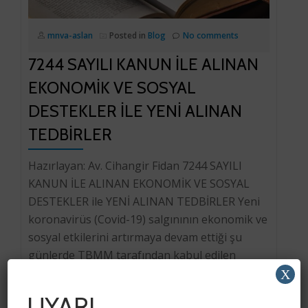
mnva-aslan
Posted in
Blog
No comments
7244 SAYILI KANUN İLE ALINAN
EKONOMİK VE SOSYAL
DESTEKLER ILE YENİ ALINAN
TEDBİRLER
Hazırlayan: Av. Cihangir Fidan 7244 SAYILI
KANUN İLE ALINAN EKONOMİK VE SOSYAL
DESTEKLER ile YENİ ALINAN TEDBİRLER Yeni
koronavirüs (Covid-19) salgınının ekonomik ve
sosyal etkilerini artırmaya devam ettiği şu
günlerde TBMM tarafından kabul edilen
16.04.2020 tarih ve 7244 sayılı “Yeni
X
Koronavirüs Salgınının Ekonomik ve Sosyal
UYARI