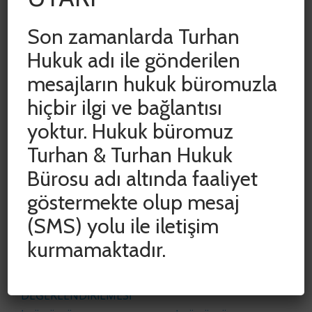
yayılmasının engellenmesi amacıyla […]
Son zamanlarda Turhan
Hukuk adı ile gönderilen
mesajların hukuk büromuzla
hiçbir ilgi ve bağlantısı
yoktur. Hukuk büromuz
Turhan & Turhan Hukuk
SON YAZILAR
Bürosu adı altında faaliyet
göstermekte olup mesaj
ADLİ VE İDARİ YARGIDA HAK KAYIPLARININ
ÖNLENMESİ AMACIYLA DURDURULAN SÜRELER
(SMS) yolu ile iletişim
CUMHURBAŞKANI KARARIYLA 15 HAZİRAN 2020
kurmamaktadır.
TARİHİNE KADAR UZATILDI
COVID-19 SALGINININ İŞYERİ KİRA
SÖZLEŞMELERİNE ETKİSİNİN
DEĞERLENDİRİLMESİ