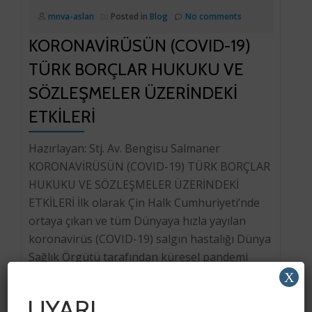
mnva-aslan
Posted in
Blog
No comments
KORONAVİRÜSÜN (COVID-19)
TÜRK BORÇLAR HUKUKU VE
SÖZLEŞMELER ÜZERİNDEKİ
ETKİLERİ
Hazırlayan: Stj. Av. Bengisu Salmaner
KORONAVİRÜSÜN (COVID-19) TÜRK BORÇLAR
HUKUKU VE SÖZLEŞMELER ÜZERİNDEKİ
ETKİLERİ İlk olarak Çin Halk Cumhuriyeti’nde
ortaya çıkan ve tüm Dünyaya hızla yayılan
koronavirüs (COVID-19) salgın hastalığı Dünya
Sağlık Örgütü tarafından küresel pandemi
olarak ilan edilmiştir. Bulaşma şekli ve hızı
X
sebebiyle COVID-19, toplumu alıştığı hayat
UYARI
düzenini değiştirmeye itmiş; salgının