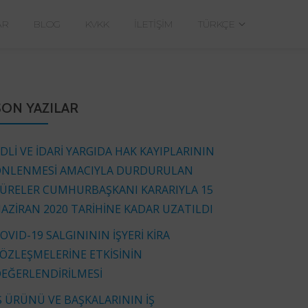
AR
BLOG
KVKK
İLETIŞIM
TÜRKÇE
SON YAZILAR
DLİ VE İDARİ YARGIDA HAK KAYIPLARININ
NLENMESİ AMACIYLA DURDURULAN
ÜRELER CUMHURBAŞKANI KARARIYLA 15
AZİRAN 2020 TARİHİNE KADAR UZATILDI
OVID-19 SALGINININ İŞYERİ KİRA
ÖZLEŞMELERİNE ETKİSİNİN
EĞERLENDİRİLMESİ
Ş ÜRÜNÜ VE BAŞKALARININ İŞ