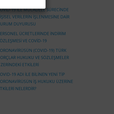
İNKLERİYLE)
OVİD-19 İLE MÜCADELE SÜRECİNDE
İŞİSEL VERİLERİN İŞLENMESİNE DAİR
KURUM DUYURUSU
ERSONEL ÜCRETLERİNDE İNDİRİM
ÖZLEŞMESİ VE COVİD-19
ORONAVİRÜSÜN (COVID-19) TÜRK
ORÇLAR HUKUKU VE SÖZLEŞMELER
ZERİNDEKİ ETKİLERİ
OVID-19 ADI İLE BİLİNEN YENİ TİP
ORONAVİRÜSÜN İŞ HUKUKU ÜZERİNE
TKİLERİ NELERDİR?