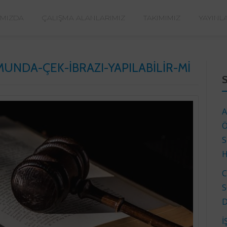
IMIZDA
ÇALIŞMA ALANLARIMIZ
TAKIMIMIZ
YAYINL
NDA-ÇEK-IBRAZI-YAPILABILIR-MI
A
Ö
S
H
C
S
D
İ