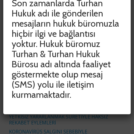
Son zamanlarda Turhan
Hukuk adı ile gönderilen
mesajların hukuk büromuzla
hiçbir ilgi ve bağlantısı
yoktur. Hukuk büromuz
SON YAZILAR
Turhan & Turhan Hukuk
Bürosu adı altında faaliyet
ADLİ VE İDARİ YARGIDA HAK KAYIPLARININ
ÖNLENMESİ AMACIYLA DURDURULAN SÜRELER
göstermekte olup mesaj
CUMHURBAŞKANI KARARIYLA 15 HAZİRAN 2020
TARİHİNE KADAR UZATILDI
(SMS) yolu ile iletişim
COVID-19 SALGINININ İŞYERİ KİRA
kurmamaktadır.
SÖZLEŞMELERİNE ETKİSİNİN
DEĞERLENDİRİLMESİ
İŞ ÜRÜNÜ VE BAŞKALARININ İŞ ÜRÜNÜNDEN
YETKİSİZ YARARLANMAK SURETİYLE HAKSIZ
REKABET EYLEMLERİ
KORONAVİRÜS SALGINI SEBEBİYLE