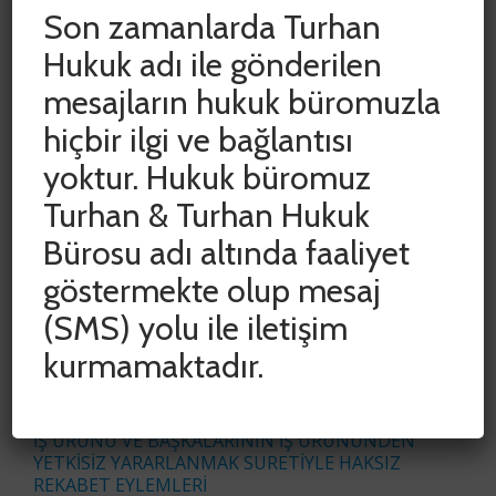
Son zamanlarda Turhan
Hukuk adı ile gönderilen
mesajların hukuk büromuzla
hiçbir ilgi ve bağlantısı
yoktur. Hukuk büromuz
SON YAZILAR
Turhan & Turhan Hukuk
Bürosu adı altında faaliyet
ADLİ VE İDARİ YARGIDA HAK KAYIPLARININ
göstermekte olup mesaj
ÖNLENMESİ AMACIYLA DURDURULAN SÜRELER
CUMHURBAŞKANI KARARIYLA 15 HAZİRAN 2020
(SMS) yolu ile iletişim
TARİHİNE KADAR UZATILDI
kurmamaktadır.
COVID-19 SALGINININ İŞYERİ KİRA
SÖZLEŞMELERİNE ETKİSİNİN
DEĞERLENDİRİLMESİ
İŞ ÜRÜNÜ VE BAŞKALARININ İŞ ÜRÜNÜNDEN
YETKİSİZ YARARLANMAK SURETİYLE HAKSIZ
REKABET EYLEMLERİ