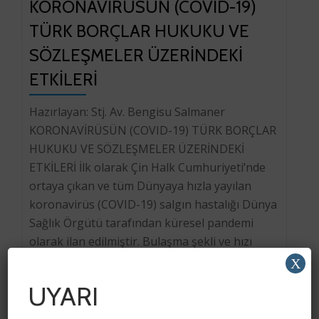
KORONAVİRÜSÜN (COVID-19)
TÜRK BORÇLAR HUKUKU VE
SÖZLEŞMELER ÜZERİNDEKİ
ETKİLERİ
Hazırlayan: Stj. Av. Bengisu Salmaner
KORONAVİRÜSÜN (COVID-19) TÜRK BORÇLAR
HUKUKU VE SÖZLEŞMELER ÜZERİNDEKİ
ETKİLERİ İlk olarak Çin Halk Cumhuriyeti’nde
ortaya çıkan ve tüm Dünyaya hızla yayılan
koronavirüs (COVID-19) salgın hastalığı Dünya
Sağlık Örgütü tarafından küresel pandemi
olarak ilan edilmiştir. Bulaşma şekli ve hızı
sebebiyle COVID-19, toplumu alıştığı hayat
X
düzenini değiştirmeye itmiş; salgının
UYARI
yayılmasının engellenmesi amacıyla […]