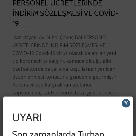
PERSONEL ÜCRETLERİNDE
İNDİRİM SÖZLEŞMESİ VE COVİD-
19
Hazırlayan: Av. Nihal Çavuş Bal PERSONEL
ÜCRETLERİNDE İNDİRİM SÖZLEŞMESİ VE
COVİD-19 Covid-19 virüs olarak da anılan yeni
tip koronavirüs salgını, kamuda olduğu gibi
özel sektörde de çalışma koşullarının yeniden
düzenlenmesi konusunu gündeme getirmiştir.
Koronavirüse karşı alınan tedbirler
kapsamında, özel sektörde bazı işyerleri evden
çalışma sistemine geçerken; yapılan işin niteliği
X
gereği ya da teknik yetersizlikler sebebiyle […]
UYARI
Son zamanlarda Turhan