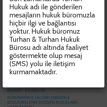
Hukuk adı ile gönderilen
mesajların hukuk büromuzla
hiçbir ilgi ve bağlantısı
SON YAZILAR
yoktur. Hukuk büromuz
Turhan & Turhan Hukuk
ADLİ VE İDARİ YARGIDA HAK KAYIPLARININ
Bürosu adı altında faaliyet
ÖNLENMESİ AMACIYLA DURDURULAN SÜRELER
CUMHURBAŞKANI KARARIYLA 15 HAZİRAN 2020
göstermekte olup mesaj
TARİHİNE KADAR UZATILDI
(SMS) yolu ile iletişim
COVID-19 SALGINININ İŞYERİ KİRA
SÖZLEŞMELERİNE ETKİSİNİN
kurmamaktadır.
DEĞERLENDİRİLMESİ
İŞ ÜRÜNÜ VE BAŞKALARININ İŞ ÜRÜNÜNDEN
YETKİSİZ YARARLANMAK SURETİYLE HAKSIZ
REKABET EYLEMLERİ
KORONAVİRÜS SALGINI SEBEBİYLE
SÖZLEŞMELERİN DEĞİŞEN KOŞULLARA
UYARLANMASI