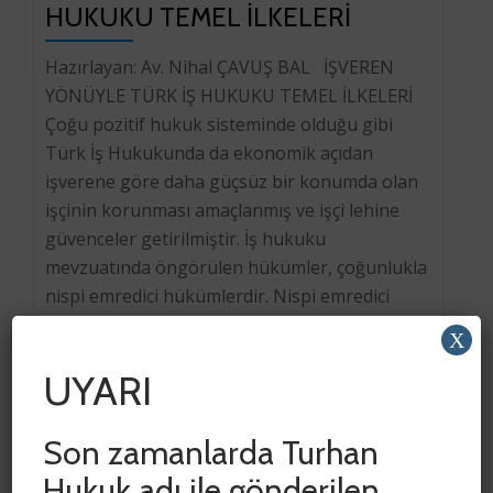
HUKUKU TEMEL İLKELERİ
Hazırlayan: Av. Nihal ÇAVUŞ BAL İŞVEREN
YÖNÜYLE TÜRK İŞ HUKUKU TEMEL İLKELERİ
Çoğu pozitif hukuk sisteminde olduğu gibi
Türk İş Hukukunda da ekonomik açıdan
işverene göre daha güçsüz bir konumda olan
işçinin korunması amaçlanmış ve işçi lehine
güvenceler getirilmiştir. İş hukuku
mevzuatında öngörülen hükümler, çoğunlukla
nispi emredici hükümlerdir. Nispi emredici
hükümleri, işçi lehine […]
X
UYARI
Son zamanlarda Turhan
Hukuk adı ile gönderilen