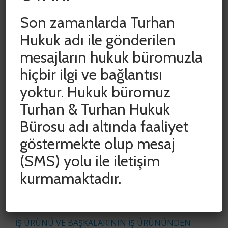
etkilerinin henüz […]
Son zamanlarda Turhan
Hukuk adı ile gönderilen
mesajların hukuk büromuzla
hiçbir ilgi ve bağlantısı
yoktur. Hukuk büromuz
Turhan & Turhan Hukuk
SON YAZILAR
Bürosu adı altında faaliyet
göstermekte olup mesaj
ADLİ VE İDARİ YARGIDA HAK KAYIPLARININ
ÖNLENMESİ AMACIYLA DURDURULAN SÜRELER
(SMS) yolu ile iletişim
CUMHURBAŞKANI KARARIYLA 15 HAZİRAN 2020
TARİHİNE KADAR UZATILDI
kurmamaktadır.
COVID-19 SALGINININ İŞYERİ KİRA
SÖZLEŞMELERİNE ETKİSİNİN
DEĞERLENDİRİLMESİ
İŞ ÜRÜNÜ VE BAŞKALARININ İŞ ÜRÜNÜNDEN