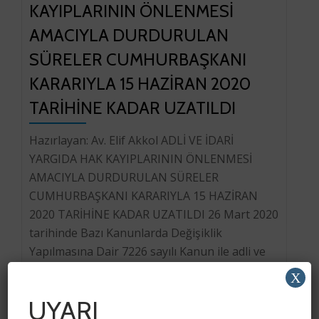
KAYIPLARININ ÖNLENMESİ
AMACIYLA DURDURULAN
SÜRELER CUMHURBAŞKANI
KARARIYLA 15 HAZİRAN 2020
TARİHİNE KADAR UZATILDI
Hazırlayan: Av. Elif Akkol ADLİ VE İDARİ
YARGIDA HAK KAYIPLARININ ÖNLENMESİ
AMACIYLA DURDURULAN SÜRELER
CUMHURBAŞKANI KARARIYLA 15 HAZİRAN
2020 TARİHİNE KADAR UZATILDI 26 Mart 2020
tarihinde Bazı Kanunlarda Değişiklik
Yapılmasına Dair 7226 sayılı Kanun ile adli ve
idari yargıdaki tüm sürelerin 30 Nisan 2020
X
tarihine kadar uzatılmasına karar verilmişti.
UYARI
Covid-19 salgın hastalığının ülkemizde