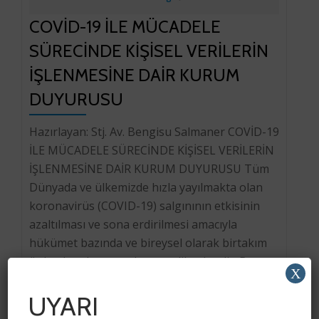
COVİD-19 İLE MÜCADELE
SÜRECİNDE KİŞİSEL VERİLERİN
İŞLENMESİNE DAİR KURUM
DUYURUSU
Hazırlayan: Stj. Av. Bengisu Salmaner COVİD-19
İLE MÜCADELE SÜRECİNDE KİŞİSEL VERİLERİN
İŞLENMESİNE DAİR KURUM DUYURUSU Tüm
Dünyada ve ülkemizde hızla yayılmakta olan
koronavirüs (COVID-19) salgınının etkisinin
azaltılması ve sona erdirilmesi amacıyla
hükümet bazında ve bireysel olarak birtakım
önlemler alınmaya devam edilmektedir. Bu
X
önlemlerin alınması sırasında başta özel
UYARI
nitelikli kişisel sağlık verileri olmak üzere
birtakım kişisel […]