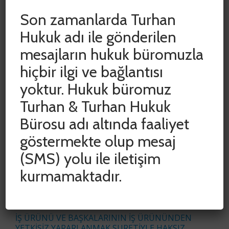
Son zamanlarda Turhan
Hukuk adı ile gönderilen
mesajların hukuk büromuzla
hiçbir ilgi ve bağlantısı
yoktur. Hukuk büromuz
Turhan & Turhan Hukuk
SON YAZILAR
Bürosu adı altında faaliyet
ADLİ VE İDARİ YARGIDA HAK KAYIPLARININ
göstermekte olup mesaj
ÖNLENMESİ AMACIYLA DURDURULAN SÜRELER
(SMS) yolu ile iletişim
CUMHURBAŞKANI KARARIYLA 15 HAZİRAN 2020
TARİHİNE KADAR UZATILDI
kurmamaktadır.
COVID-19 SALGINININ İŞYERİ KİRA
SÖZLEŞMELERİNE ETKİSİNİN
DEĞERLENDİRİLMESİ
İŞ ÜRÜNÜ VE BAŞKALARININ İŞ ÜRÜNÜNDEN
YETKİSİZ YARARLANMAK SURETİYLE HAKSIZ