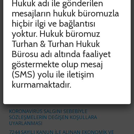
Hukuk adı ile gönderilen
mesajların hukuk büromuzla
hiçbir ilgi ve bağlantısı
SON YAZILAR
yoktur. Hukuk büromuz
Turhan & Turhan Hukuk
ADLİ VE İDARİ YARGIDA HAK KAYIPLARININ
ÖNLENMESİ AMACIYLA DURDURULAN SÜRELER
Bürosu adı altında faaliyet
CUMHURBAŞKANI KARARIYLA 15 HAZİRAN 2020
TARİHİNE KADAR UZATILDI
göstermekte olup mesaj
COVID-19 SALGINININ İŞYERİ KİRA
(SMS) yolu ile iletişim
SÖZLEŞMELERİNE ETKİSİNİN
DEĞERLENDİRİLMESİ
kurmamaktadır.
İŞ ÜRÜNÜ VE BAŞKALARININ İŞ ÜRÜNÜNDEN
YETKİSİZ YARARLANMAK SURETİYLE HAKSIZ
REKABET EYLEMLERİ
KORONAVİRÜS SALGINI SEBEBİYLE
SÖZLEŞMELERİN DEĞİŞEN KOŞULLARA
UYARLANMASI
7244 SAYILI KANUN İLE ALINAN EKONOMİK VE