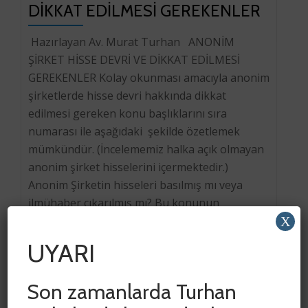
DİKKAT EDİLMESİ GEREKENLER
Hazırlayan Av. Murat Turhan ANONİM
ŞİRKET HİSSE DEVRİ VE DİKKAT EDİLMESİ
GEREKENLER Kolay okunması amacıyla anonim
şirketlerde hisse devri hakkında dikkat
edilmesi gereken konu başlıklarını sıra
numarası ile aşağıdaki şekilde özetlemek
mümkündür. (İncelememiz halka açık olmayan
anonim şirket hisselerini içermektedir.)
Anonim Şirketin hisseleri basılmış mı veya
ilmühaber çıkarılmış mı? Bu konunun
incelenmesi önemlidir. Zira […]
X
UYARI
Son zamanlarda Turhan