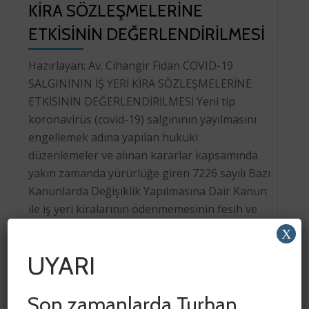
KİRA SÖZLEŞMELERİNE
ETKİSİNİN DEĞERLENDİRİLMESİ
Hazırlayan: Av. Cihangir Fidan COVID-19
SALGINININ İŞ YERİ KİRA SÖZLEŞMELERİNE
ETKİSİNİN DEĞERLENDİRİLMESİ Yeni tip
koronavirüs (covid-19) salgınının yayılmasını
engellemek adına yapılan hukuki
düzenlemeler ve alınan kararlar kapsamında
yakın zamanda yürürlüğe giren 7226 sayılı Bazı
Kanunlarda Değişiklik Yapılmasına Dair Kanun
ile iş yeri kiralarının ödenmemesinin fesih ve
tahliye hakkı doğurmayacağına yönelik geçici
X
düzenlemenin getirilmiş olması ve […]
UYARI
Son zamanlarda Turhan