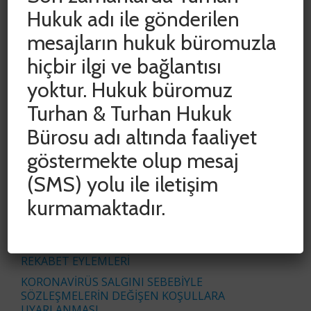
Hukuk adı ile gönderilen
mesajların hukuk büromuzla
hiçbir ilgi ve bağlantısı
SON YAZILAR
yoktur. Hukuk büromuz
Turhan & Turhan Hukuk
ADLİ VE İDARİ YARGIDA HAK KAYIPLARININ
Bürosu adı altında faaliyet
ÖNLENMESİ AMACIYLA DURDURULAN SÜRELER
CUMHURBAŞKANI KARARIYLA 15 HAZİRAN 2020
göstermekte olup mesaj
TARİHİNE KADAR UZATILDI
(SMS) yolu ile iletişim
COVID-19 SALGINININ İŞYERİ KİRA
SÖZLEŞMELERİNE ETKİSİNİN
kurmamaktadır.
DEĞERLENDİRİLMESİ
İŞ ÜRÜNÜ VE BAŞKALARININ İŞ ÜRÜNÜNDEN
YETKİSİZ YARARLANMAK SURETİYLE HAKSIZ
REKABET EYLEMLERİ
KORONAVİRÜS SALGINI SEBEBİYLE
SÖZLEŞMELERİN DEĞİŞEN KOŞULLARA
UYARLANMASI